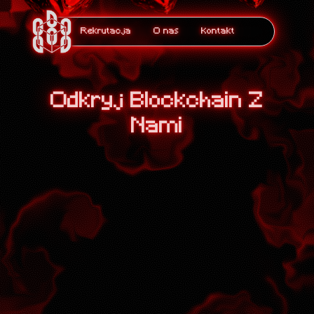
Rekrutacja
O nas
Kontakt
Odkryj Blockchain Z
Nami